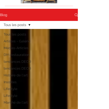
Blog
Tous les posts
Tous les posts
Artistes - Galerie
Médias-Articles
DIY-restauration
tendances DECO
tendances DECO
Histoire de l'art
Insolites
Lifestyle
Lifestyle
Marché de l'art