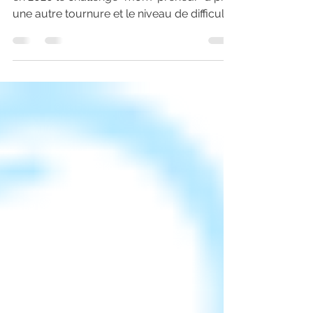
Bon , on ne va pas se mentir , subitement
en 2020 le challenge "mom-preneur" à pris
une autre tournure et le niveau de difficulté
a...