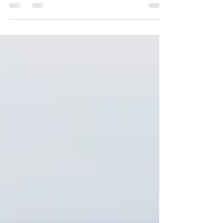
connaissez ? C'est notre service de
recherche d'objets personnalisé . Une
formule 100%...