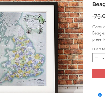
Beag
 75,
Carte 
Beagle
présenta
grandes 
Quantit
Joliment
voyager
chez no
Dimens
Imprimé
non en