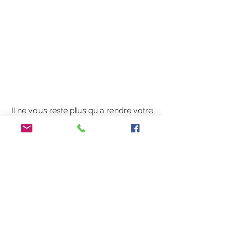
 Il ne vous reste plus qu'a rendre votre 
marque célèbre et à surveiller 
régulièrement que personne ne se 
sert d'elle sans votre autorisation. 
Au travail ! Et si vous cherchez un 
personal chineur c'est chez Trésors & 
Cie only ! 