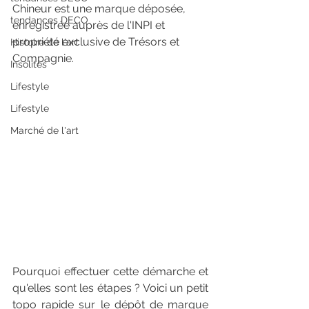
Chineur est une marque déposée, 
tendances DECO
enregistrée auprès de l'INPI et 
propriété exclusive de Trésors et 
Histoire de l'art
Compagnie. 
Insolites
Lifestyle
Lifestyle
Marché de l'art
Pourquoi effectuer cette démarche et 
qu'elles sont les étapes ? Voici un petit 
topo rapide sur le dépôt de marque 