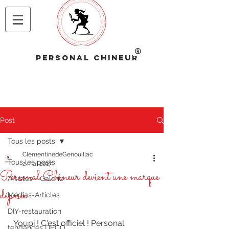
PERSONAL CHINEUR
Post
Tous les posts
ClémentinedeGenouillac
Tous les posts
2 mai 2017
Personal Chineur devient une marque
Artistes - Galerie
déposée
Médias-Articles
DIY-restauration
  Youpi ! C'est officiel ! Personal 
tendances DECO